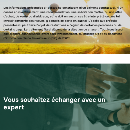
Les informations présentées ci-dessus ne constituent ni un élément contractuel, ni un
conseil en investissement, une recommandation, une sollicitation d'offre, ou une offre
d'achat, de vente ou d'arbitrage, et ne doit en aucun cas être interprété comme tel.
Investir comporte des risques, y compris de perte en capital. L’accès aux produits
présentés ici peut faire l’objet de restrictions à l’égard de certaines personnes ou de
certains pays. Le traitement fiscal dépend de la situation de chacun. Tout investisseur
doit prendre connaissance avant tout investissement, du prospectus et du document
d’information clé de l’investisseur (DIC) de l'OPC.
Vous souhaitez échanger avec un
expert