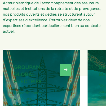
Acteur historique de l'accompagnement des assureurs,
mutuelles et institutions de la retraite et de prévoyance,
nos produits ouverts et dédiés se structurent autour
d’expertises d'excellence. Retrouvez deux de nos
expertises répondant particulièrement bien au contexte
actuel.
GROUPAMA
DE
GLOBAL
SU
ELECTRIFICATION
Dive
port
L'électrification
obli
de l'économie, un
ave
super cycle