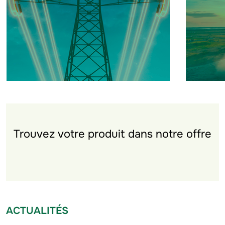
Euro
d'investissement
Deb
Gro
Cor
Hyb
Trouvez votre produit dans notre offre
ACTUALITÉS