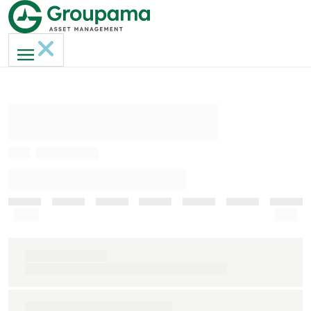
AMERI-GAN MH
ISIN
FR0013236817
INDICATEUR DE RISQUE (SRI)
Faible
Elevé
Indice de référence
S&P 500 clôture € (dividendes nets réinvestis)
Durée de placement recommandée