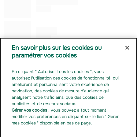
Alessandro ROGGERO
Co Gérant
Julia KUNG
Co Gérant
En savoir plus sur les cookies ou
paramétrer vos cookies
Contact
Carrière
En cliquant " Autoriser tous les cookies ", vous
Relations de presse
autorisez l'utilisation des cookies de fonctionnalité, qui
Documentation réglementaire
améliorent et personnalisent votre expérience de
navigation, des cookies de mesure d'audience qui
Gérer mes cookies
analysent notre trafic ainsi que des cookies de
Linkedin
publicités et de réseaux sociaux.
Gérer vos cookies
: vous pouvez à tout moment
Youtube
modifier vos préférences en cliquant sur le lien " Gérer
Instagram
mes cookies " disponible en bas de page.