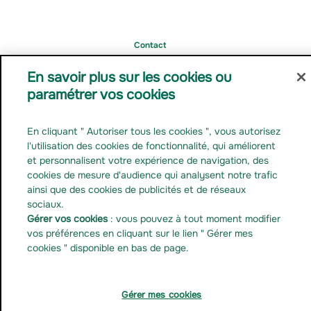
Contact
Carrière
En savoir plus sur les cookies ou
Relations de presse
paramétrer vos cookies
Documentation réglementaire
Gérer mes cookies
En cliquant " Autoriser tous les cookies ", vous autorisez
Linkedin
l'utilisation des cookies de fonctionnalité, qui améliorent
Youtube
et personnalisent votre expérience de navigation, des
Instagram
cookies de mesure d'audience qui analysent notre trafic
ainsi que des cookies de publicités et de réseaux
sociaux.
Gérer vos cookies
: vous pouvez à tout moment modifier
Gérer
Informations
Données
Prévention
Cookies
Accessibilité non
vos préférences en cliquant sur le lien " Gérer mes
mes
légales
personnelles
contre la fraude
conforme
cookies " disponible en bas de page.
cookies
Gérer mes cookies