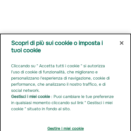
Scopri di più sui cookie o imposta i
tuoi cookie
Contatti
Carriera
Cliccando su " Accetta tutti i cookie " si autorizza
Rapporti con la stampa
l'uso di cookie di funzionalità, che migliorano e
Documentazione normativa
personalizzano l'esperienza di navigazione, cookie di
performance, che analizzano il nostro traffico, e di
Gestire i miei cookie
social network.
Linkedin
Gestisci i miei cookie
: Puoi cambiare le tue preferenze
Youtube
in qualsiasi momento cliccando sul link " Gestisci i miei
cookie " situato in fondo al sito.
Instagram
Gestire i miei cookie
Gestire i
Informazioni
Dati
Prevenzione
Cookie
Accessibilità non