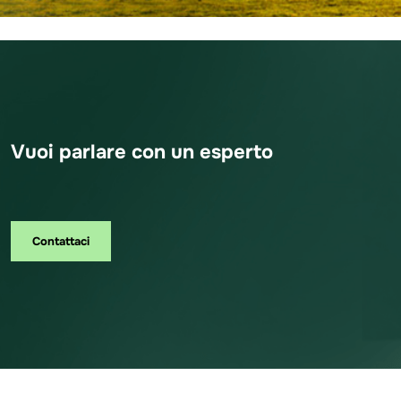
Vuoi parlare con un esperto
Contattaci