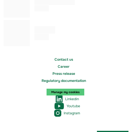
Alessandro ROGGERO
Co Gérant
Julia KUNG
Co Gérant
Contact us
Career
Press release
Regulatory documentation
Manage my cookies
Linkedin
Youtube
Instagram