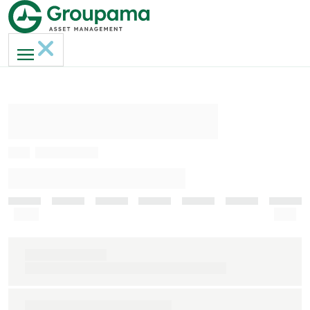
AMERI-GAN MH
ISIN
FR0013236817
INDICATEUR DE RISQUE (SRI)
Faible
Elevé
Indice de référence
S&P 500 clôture € (dividendes nets réinvestis)
Durée de placement recommandée